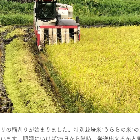
リの稲刈りが始まりました。特別栽培米"うららの米"の
います。順調にいけば25日から随時、発送出来るかと