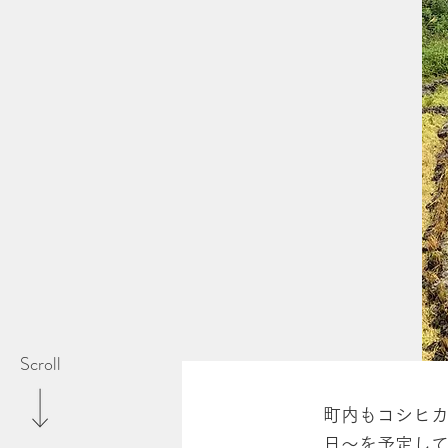
Scroll
町内もコシヒカ
日～を予定して