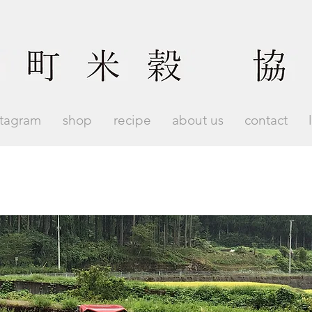
stagram
shop
recipe
about us
contact